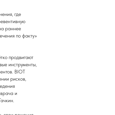
нения, где
ревентивную
на раннее
ечения по факту»
ётко продвигают
вые инструменты,
ентов. BIOT
ении рисков,
ведения
 врача и
ачкин.
ть свои решения