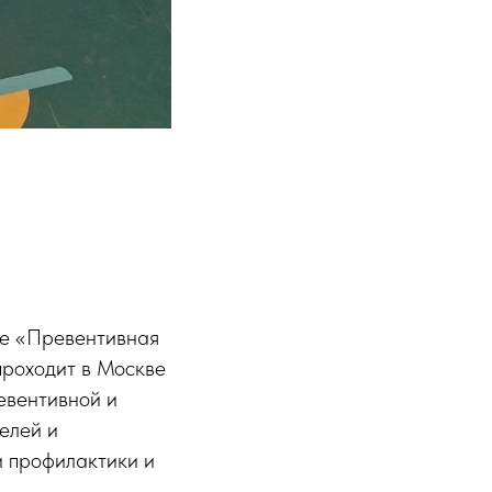
ме «Превентивная
проходит в Москве
евентивной и
елей и
и профилактики и