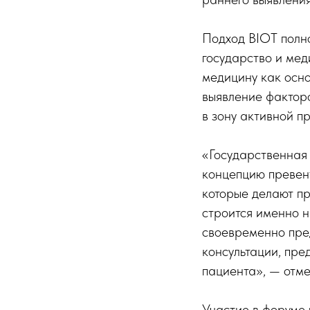
Подход BIOT полно
государство и ме
медицину как осно
выявление факторо
в зону активной п
«Государственная 
концепцию превен
которые делают пр
строится именно н
своевременно пре
консультации, пр
пациента», — отм
Участие в форуме 