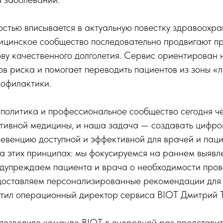
стью вписывается в актуальную повестку здравоохра
дицинское сообщество последовательно продвигают п
ву качественного долголетия. Сервис ориентирован 
в риска и помогает переводить пациентов из зоны «л
рофилактики.
политика и профессиональное сообщество сегодня ч
тивной медицины, и наша задача — создавать цифро
евенцию доступной и эффективной для врачей и паци
а этих принципах: мы фокусируемся на раннем выявл
дупреждаем пациента и врача о необходимости про
едоставляем персонализированные рекомендации для
етил операционный директор сервиса BIOT Дмитрий Т
позволило команде BIOT в очередной раз представи