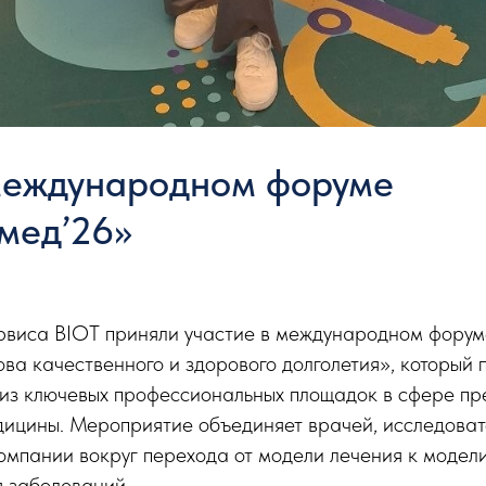
международном форуме
мед’26»
рвиса BIOT приняли участие в международном фору
ва качественного и здорового долголетия», который 
 из ключевых профессиональных площадок в сфере пр
дицины. Мероприятие объединяет врачей, исследоват
омпании вокруг перехода от модели лечения к модел
я заболеваний.