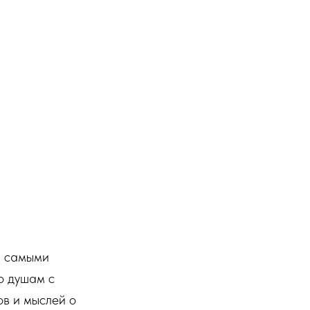
, самыми
о душам с
ов и мыслей о