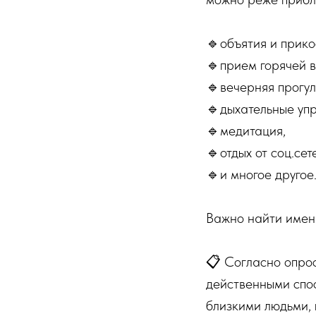
🔹объятия и прико
🔹прием горячей в
🔹вечерняя прогул
🔹дыхательные уп
🔹медитация,
🔹отдых от соц.сет
🔹и многое другое
Важно найти именн
📋 Согласно опрос
действенными спос
близкими людьми, 