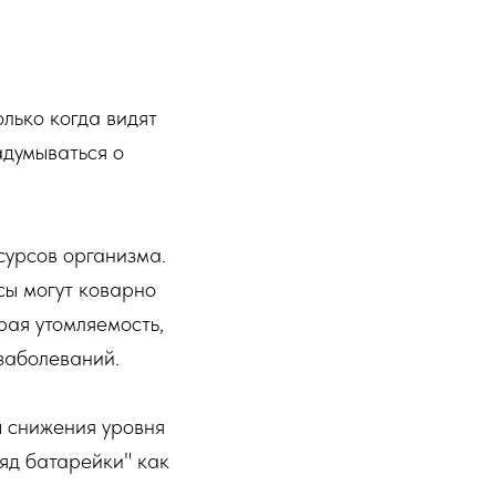
олько когда видят
адумываться о
сурсов организма.
ссы могут коварно
рая утомляемость,
заболеваний.
 снижения уровня
ряд батарейки" как