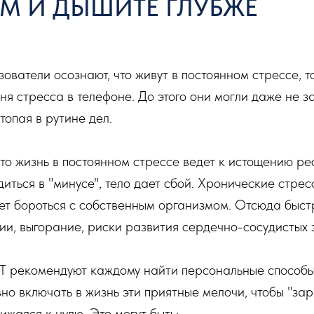
LM И ДЫШИТЕ ГЛУБЖЕ
ователи осознают, что живут в постоянном стрессе, т
ня стресса в телефоне. До этого они могли даже не з
топая в рутине дел.
то жизнь в постоянном стрессе ведет к истощению ре
диться в "минусе", тело дает сбой. Хронические стре
ет бороться с собственным организмом. Отсюда быст
и, выгорание, риски развития сердечно-сосудистых 
T рекомендуют каждому найти персональные способы
но включать в жизнь эти приятные мелочи, чтобы "за
жался к нулю. Это могут быть: