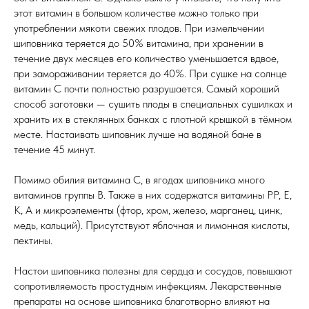
этот витамин в большом количестве можно только при
употреблении мякоти свежих плодов. При измельчении
шиповника теряется до 50% витамина, при хранении в
течение двух месяцев его количество уменьшается вдвое,
при замораживании теряется до 40%. При сушке на солнце
витамин С почти полностью разрушается. Самый хороший
способ заготовки — сушить плоды в специальных сушилках и
хранить их в стеклянных банках с плотной крышкой в тёмном
месте. Настаивать шиповник лучше на водяной бане в
течение 45 минут.
Помимо обилия витамина С, в ягодах шиповника много
витаминов группы В. Также в них содержатся витамины РР, Е,
К, А и микроэлементы (фтор, хром, железо, марганец, цинк,
медь, кальций). Присутствуют яблочная и лимонная кислоты,
пектины.
Настои шиповника полезны для сердца и сосудов, повышают
сопротивляемость простудным инфекциям. Лекарственные
препараты на основе шиповника благотворно влияют на